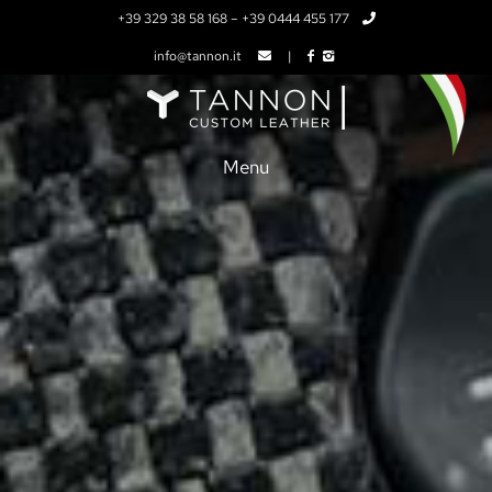
+39 329 38 58 168
–
+39 0444 455 177
info@tannon.it
|
Menu