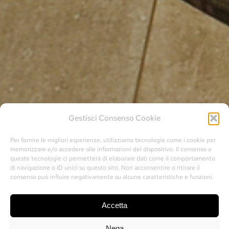
Gestisci Consenso Cookie
Per fornire le migliori esperienze, utilizziamo tecnologie come i cookie per
memorizzare e/o accedere alle informazioni del dispositivo. Il consenso a
queste tecnologie ci permetterà di elaborare dati come il comportamento
di navigazione o ID unici su questo sito. Non acconsentire o ritirare il
consenso può influire negativamente su alcune caratteristiche e funzioni.
Accetta
Nega