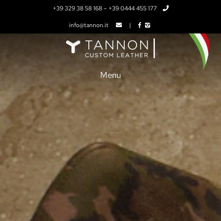
+39 329 38 58 168
–
+39 0444 455 177
info@tannon.it
|
Menu